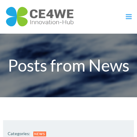
Vai
al
contenuto
Posts from News
Categories:
NEWS